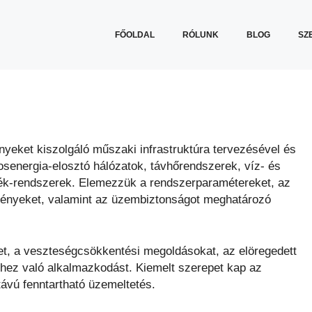
FŐOLDAL
RÓLUNK
BLOG
SZ
ényeket kiszolgáló műszaki infrastruktúra tervezésével és
mosenergia-elosztó hálózatok, távhőrendszerek, víz- és
ték-rendszerek. Elemezzük a rendszerparamétereket, az
ményeket, valamint az üzembiztonságot meghatározó
et, a veszteségcsökkentési megoldásokat, az elöregedett
thez való alkalmazkodást. Kiemelt szerepet kap az
vú fenntartható üzemeltetés.