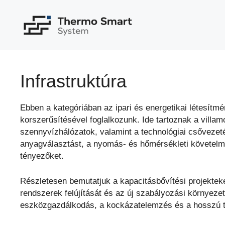
Kilépés
a
tartalomba
Infrastruktúra
Ebben a kategóriában az ipari és energetikai létesítm
korszerűsítésével foglalkozunk. Ide tartoznak a villa
szennyvízhálózatok, valamint a technológiai csőveze
anyagválasztást, a nyomás- és hőmérsékleti követel
tényezőket.
Részletesen bemutatjuk a kapacitásbővítési projektek
rendszerek felújítását és az új szabályozási környeze
eszközgazdálkodás, a kockázatelemzés és a hosszú tá