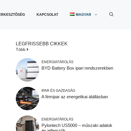
ERKESZTŐSÉG
KAPCSOLAT
MAGYAR
LEGFRISSEBB CIKKEK
Több
ENERGIATÁROLÁS
BYD Battery Box ipari rendszerekben
IPAR ÉS GAZDASÁG
A fémipar az energetikai átállásban
ENERGIATÁROLÁS
Pylontech US5000 – műszaki adatok
és jellemzők