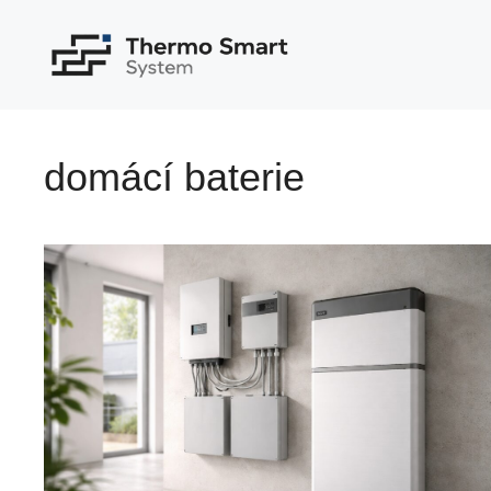
Přeskočit
na
obsah
domácí baterie